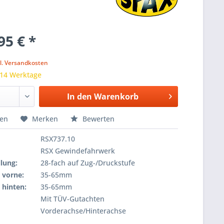
95 € *
k
l. Versandkosten
 14 Werktage
In den
Warenkorb
hen
Merken
Bewerten
RSX737.10
RSX Gewindefahrwerk
lung:
28-fach auf Zug-/Druckstufe
 vorne:
35-65mm
 hinten:
35-65mm
Mit TÜV-Gutachten
Vorderachse/Hinterachse