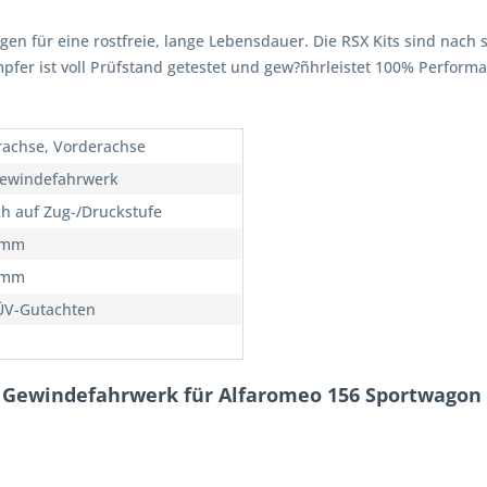
rgen für eine rostfreie, lange Lebensdauer. Die RSX Kits sind nach 
ämpfer ist voll Prüfstand getestet und gew?ñhrleistet 100% Perfor
rachse, Vorderachse
ewindefahrwerk
ch auf Zug-/Druckstufe
5mm
5mm
ÜV-Gutachten
 Gewindefahrwerk für Alfaromeo 156 Sportwagon 9