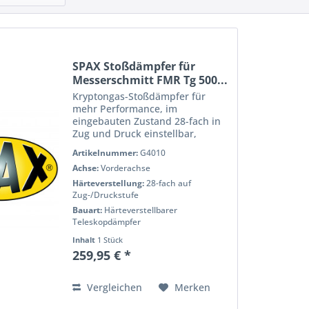
SPAX Stoßdämpfer für
Messerschmitt FMR Tg 500...
Kryptongas-Stoßdämpfer für
mehr Performance, im
eingebauten Zustand 28-fach in
Zug und Druck einstellbar,
pulverbeschichtet für eine lange
Artikelnummer:
G4010
Lebensdauer, voll Prüfstand
Achse:
Vorderachse
getestet für h?Âchste Qualität
und Performance. Wenn Sie das
Härteverstellung:
28-fach auf
Handling...
Zug-/Druckstufe
Bauart:
Härteverstellbarer
Teleskopdämpfer
Inhalt
1 Stück
259,95 € *
Vergleichen
Merken