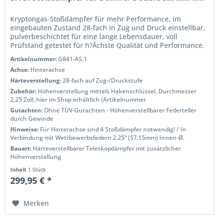
Kryptongas-Stoßdämpfer für mehr Performance, im
eingebauten Zustand 28-fach in Zug und Druck einstellbar,
pulverbeschichtet für eine lange Lebensdauer, voll
Prüfstand getestet für h?Âchste Qualität und Performance.
Wenn Sie das Handling...
Artikelnummer:
G841-AS.1
Achse:
Hinterachse
Härteverstellung:
28-fach auf Zug-/Druckstufe
Zubehör:
Höhenverstellung mittels Hakenschlüssel, Durchmesser
2,25 Zoll, hier im Shop erhältlich (Artikelnummer
Gutachten:
Ohne TÜV-Gutachten - Höhenverstellbarer Federteller
durch Gewinde
Hinweise:
Für Hinterachse sind 4 Stoßdämpfer notwendig! / In
Verbindung mit Wettbewerbsfedern 2.25“ (57.15mm) Innen-Ø.
Bauart:
Härteverstellbarer Teleskopdämpfer mit zusätzlicher
Höhenverstellung
Inhalt
1 Stück
299,95 € *
Merken