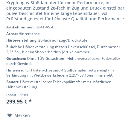
Kryptongas-Stoßdämpfer für mehr Performance, im
eingebauten Zustand 28-fach in Zug und Druck einstellbar,
pulverbeschichtet für eine lange Lebensdauer, voll
Prüfstand getestet für h?Âchste Qualität und Performance.
Wenn Sie das Handling...
Artikelnummer:
G841-AS.4
Achse:
Hinterachse
Härteverstellung:
28-fach auf Zug-/Druckstufe
Zubehör:
Höhenverstellung mittels Hakenschlüssel, Durchmesser
2,25 Zoll, hier im Shop erhältlich (Artikelnummer
Gutachten:
Ohne TÜV-Gutachten - Höhenverstellbarer Federteller
durch Gewinde
Hinweise:
Für Hinterachse sind 4 Stoßdämpfer notwendig! / In
Verbindung mit Wettbewerbsfedern 2.25“ (57.15mm) Innen-Ø.
Bauart:
Härteverstellbarer Teleskopdämpfer mit zusätzlicher
Höhenverstellung
Inhalt
1 Stück
299,95 € *
Merken