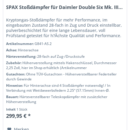
SPAX Stoßdämpfer für Daimler Double Six Mk. III...
Kryptongas-Stoßdämpfer für mehr Performance, im
eingebauten Zustand 28-fach in Zug und Druck einstellbar,
pulverbeschichtet für eine lange Lebensdauer, voll
Prüfstand getestet für h?Âchste Qualität und Performance.
Wenn Sie das Handling...
Artikelnummer:
G841-AS.2
Achse:
Hinterachse
Härteverstellung:
28-fach auf Zug-/Druckstufe
Zubehör:
Höhenverstellung mittels Hakenschlüssel, Durchmesser
2,25 Zoll, hier im Shop erhältlich (Artikelnummer
Gutachten:
Ohne TÜV-Gutachten - Höhenverstellbarer Federteller
durch Gewinde
Hinweise:
Für Hinterachse sind 4 Stoßdämpfer notwendig! / In
Verbindung mit Wettbewerbsfedern 2.25“ (57.15mm) Innen-Ø.
Bauart:
Härteverstellbarer Teleskopdämpfer mit zusätzlicher
Höhenverstellung
Inhalt
1 Stück
299,95 € *
Merken