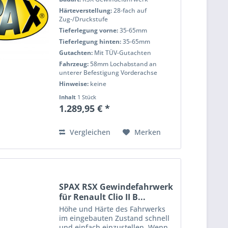
Härteverstellung:
28-fach auf
Zug-/Druckstufe
Tieferlegung vorne:
35-65mm
Tieferlegung hinten:
35-65mm
Gutachten:
Mit TÜV-Gutachten
Fahrzeug:
58mm Lochabstand an
unterer Befestigung Vorderachse
Hinweise:
keine
Inhalt
1 Stück
1.289,95 € *
Vergleichen
Merken
SPAX RSX Gewindefahrwerk
für Renault Clio II B...
Höhe und Härte des Fahrwerks
im eingebauten Zustand schnell
und einfach einzustellen. Wenn