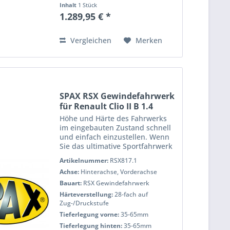
Inhalt
1 Stück
1.289,95 € *
Vergleichen
Merken
SPAX RSX Gewindefahrwerk
für Renault Clio II B 1.4
Höhe und Härte des Fahrwerks
im eingebauten Zustand schnell
und einfach einzustellen. Wenn
Sie das ultimative Sportfahrwerk
möchten, um das Handling und
Artikelnummer:
RSX817.1
die Bodenfreiheit Ihres Autos
Achse:
Hinterachse, Vorderachse
anzupassen, dann ist das SPAX
RSX Gewindefahrwerk die...
Bauart:
RSX Gewindefahrwerk
Härteverstellung:
28-fach auf
Zug-/Druckstufe
Tieferlegung vorne:
35-65mm
Tieferlegung hinten:
35-65mm