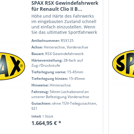
SPAX RSX Gewindefahrwerk
für Renault Clio II B...
Höhe und Härte des Fahrwerks
im eingebauten Zustand schnell
und einfach einzustellen. Wenn
Sie das ultimative Sportfahrwerk
möchten, um das Handling und
Artikelnummer:
RSX125
die Bodenfreiheit Ihres Autos
Achse:
Hinterachse, Vorderachse
anzupassen, dann ist das SPAX
RSX Gewindefahrwerk die...
Bauart:
RSX Gewindefahrwerk
Härteverstellung:
28-fach auf
Zug-/Druckstufe
Tieferlegung vorne:
15-45mm
Tieferlegung hinten:
15-45mm
Hinweise:
Hinterachse
Fahrzeug:
54mm Lochabstand an
unterer Befestigung Vorderachse
Gutachten:
ohne TÜV-Teilegutachten,
§21
Inhalt
1 Stück
1.664,95 € *