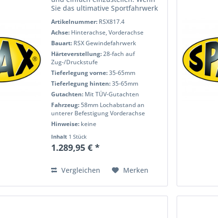
Sie das ultimative Sportfahrwerk
möchten, um das Handling und
Artikelnummer:
RSX817.4
die Bodenfreiheit Ihres Autos
Achse:
Hinterachse, Vorderachse
anzupassen, dann ist das SPAX
RSX Gewindefahrwerk die...
Bauart:
RSX Gewindefahrwerk
Härteverstellung:
28-fach auf
Zug-/Druckstufe
Tieferlegung vorne:
35-65mm
Tieferlegung hinten:
35-65mm
Gutachten:
Mit TÜV-Gutachten
Fahrzeug:
58mm Lochabstand an
unterer Befestigung Vorderachse
Hinweise:
keine
Inhalt
1 Stück
1.289,95 € *
Vergleichen
Merken