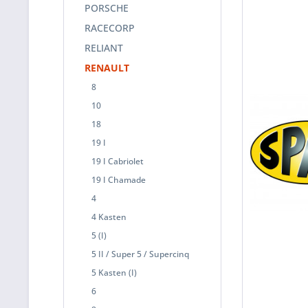
PORSCHE
RACECORP
RELIANT
RENAULT
8
10
18
19 I
19 I Cabriolet
19 I Chamade
4
4 Kasten
5 (I)
5 II / Super 5 / Supercinq
5 Kasten (I)
6