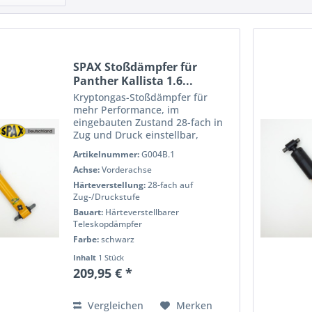
SPAX Stoßdämpfer für
Panther Kallista 1.6...
Kryptongas-Stoßdämpfer für
mehr Performance, im
eingebauten Zustand 28-fach in
Zug und Druck einstellbar,
pulverbeschichtet für eine lange
Artikelnummer:
G004B.1
Lebensdauer, voll Prüfstand
Achse:
Vorderachse
getestet für h?Âchste Qualität
und Performance. Wenn Sie das
Härteverstellung:
28-fach auf
Handling...
Zug-/Druckstufe
Bauart:
Härteverstellbarer
Teleskopdämpfer
Farbe:
schwarz
Inhalt
1 Stück
209,95 € *
Vergleichen
Merken