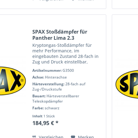
SPAX Stoßdämpfer für
Panther Lima 2.3
Hinterachse
Kryptongas-Stoßdämpfer für
mehr Performance, im
eingebauten Zustand 28-fach in
Zug und Druck einstellbar,
pulverbeschichtet für eine lange
Artikelnummer:
G3500
Lebensdauer, voll Prüfstand
Achse:
Hinterachse
getestet für h?Âchste Qualität
und Performance. Wenn Sie das
Härteverstellung:
28-fach auf
Handling...
Zug-/Druckstufe
Bauart:
Härteverstellbarer
Teleskopdämpfer
Farbe:
schwarz
Inhalt
1 Stück
184,95 € *
Vergleichen
Merken