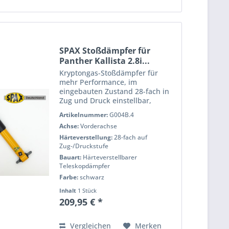
SPAX Stoßdämpfer für
Panther Kallista 2.8i...
Kryptongas-Stoßdämpfer für
mehr Performance, im
eingebauten Zustand 28-fach in
Zug und Druck einstellbar,
pulverbeschichtet für eine lange
Artikelnummer:
G004B.4
Lebensdauer, voll Prüfstand
Achse:
Vorderachse
getestet für h?Âchste Qualität
und Performance. Wenn Sie das
Härteverstellung:
28-fach auf
Handling...
Zug-/Druckstufe
Bauart:
Härteverstellbarer
Teleskopdämpfer
Farbe:
schwarz
Inhalt
1 Stück
209,95 € *
Vergleichen
Merken