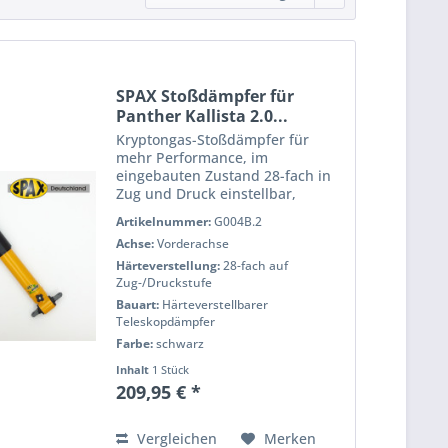
SPAX Stoßdämpfer für
Panther Kallista 2.0...
Kryptongas-Stoßdämpfer für
mehr Performance, im
eingebauten Zustand 28-fach in
Zug und Druck einstellbar,
pulverbeschichtet für eine lange
Artikelnummer:
G004B.2
Lebensdauer, voll Prüfstand
Achse:
Vorderachse
getestet für h?Âchste Qualität
und Performance. Wenn Sie das
Härteverstellung:
28-fach auf
Handling...
Zug-/Druckstufe
Bauart:
Härteverstellbarer
Teleskopdämpfer
Farbe:
schwarz
Inhalt
1 Stück
209,95 € *
Vergleichen
Merken