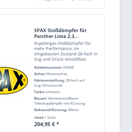
SPAX Stoßdämpfer für
Panther Lima 2.3...
Kryptongas-Stoßdämpfer für
mehr Performance, im
eingebauten Zustand 28-fach in
Zug und Druck einstellbar,
pulverbeschichtet für eine lange
Artikelnummer:
G9448
Lebensdauer, voll Prüfstand
Achse:
Hinterachse
getestet für h?Âchste Qualität
und Performance. Wenn Sie das
Härteverstellung:
28-fach auf
Handling...
Zug-/Druckstufe
Farbe:
schwarz
Bauart:
Härteverstellbarer
Teleskopdämpfer mit Kürzung
Rebound/Kürzung:
40mm
Inhalt
1 Stück
204,95 € *