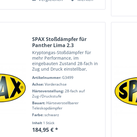
SPAX Stoßdämpfer für
Panther Lima 2.3
Vorderachse
Kryptongas-Stoßdämpfer für
mehr Performance, im
eingebauten Zustand 28-fach in
Zug und Druck einstellbar,
pulverbeschichtet für eine lange
Artikelnummer:
G3499
Lebensdauer, voll Prüfstand
Achse:
Vorderachse
getestet für h?Âchste Qualität
und Performance. Wenn Sie das
Härteverstellung:
28-fach auf
Handling...
Zug-/Druckstufe
Bauart:
Härteverstellbarer
Teleskopdämpfer
Farbe:
schwarz
Inhalt
1 Stück
184,95 € *