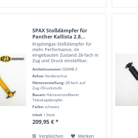
SPAX Stoßdämpfer für
Panther Kallista 2.8...
Kryptongas-Stoßdämpfer für
mehr Performance, im
eingebauten Zustand 28-fach in
Zug und Druck einstellbar,
pulverbeschichtet für eine lange
Artikelnummer:
G004B.3
Lebensdauer, voll Prüfstand
Achse:
Vorderachse
getestet für h?Âchste Qualität
und Performance. Wenn Sie das
Härteverstellung:
28-fach auf
Handling...
Zug-/Druckstufe
Bauart:
Härteverstellbarer
Teleskopdämpfer
Farbe:
schwarz
Inhalt
1 Stück
209,95 € *
Vergleichen
Merken