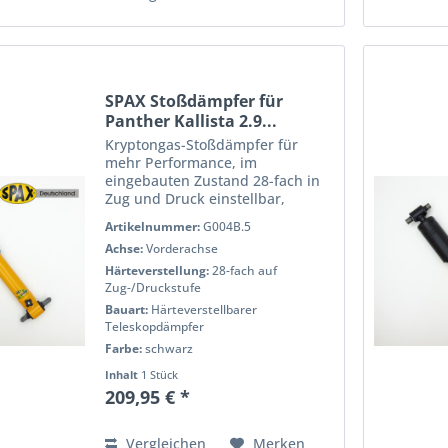
SPAX Stoßdämpfer für
Panther Kallista 2.9...
Kryptongas-Stoßdämpfer für
mehr Performance, im
eingebauten Zustand 28-fach in
Zug und Druck einstellbar,
pulverbeschichtet für eine lange
Artikelnummer:
G004B.5
Lebensdauer, voll Prüfstand
Achse:
Vorderachse
getestet für h?Âchste Qualität
und Performance. Wenn Sie das
Härteverstellung:
28-fach auf
Handling...
Zug-/Druckstufe
Bauart:
Härteverstellbarer
Teleskopdämpfer
Farbe:
schwarz
Inhalt
1 Stück
209,95 € *
Vergleichen
Merken