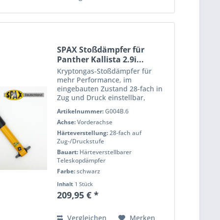
SPAX Stoßdämpfer für
Panther Kallista 2.9i...
Kryptongas-Stoßdämpfer für
mehr Performance, im
eingebauten Zustand 28-fach in
Zug und Druck einstellbar,
pulverbeschichtet für eine lange
Artikelnummer:
G004B.6
Lebensdauer, voll Prüfstand
Achse:
Vorderachse
getestet für h?Âchste Qualität
und Performance. Wenn Sie das
Härteverstellung:
28-fach auf
Handling...
Zug-/Druckstufe
Bauart:
Härteverstellbarer
Teleskopdämpfer
Farbe:
schwarz
Inhalt
1 Stück
209,95 € *
Vergleichen
Merken