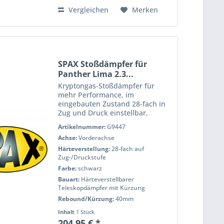
Vergleichen
Merken
SPAX Stoßdämpfer für
Panther Lima 2.3...
Kryptongas-Stoßdämpfer für
mehr Performance, im
eingebauten Zustand 28-fach in
Zug und Druck einstellbar,
pulverbeschichtet für eine lange
Artikelnummer:
G9447
Lebensdauer, voll Prüfstand
Achse:
Vorderachse
getestet für h?Âchste Qualität
und Performance. Wenn Sie das
Härteverstellung:
28-fach auf
Handling...
Zug-/Druckstufe
Farbe:
schwarz
Bauart:
Härteverstellbarer
Teleskopdämpfer mit Kürzung
Rebound/Kürzung:
40mm
Inhalt
1 Stück
204,95 € *