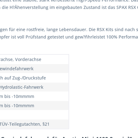
 die H?Âhenverstellung im eingebauten Zustand ist das SPAX RSX
rgen für eine rostfreie, lange Lebensdauer. Die RSX Kits sind nach 
ämpfer ist voll Prüfstand getestet und gew?ñhrleistet 100% Perfor
rachse, Vorderachse
ewindefahrwerk
ch auf Zug-/Druckstufe
Hydrolastic-Fahrwerk
m bis -10mmmm
m bis -10mmmm
TÜV-Teilegutachten, §21