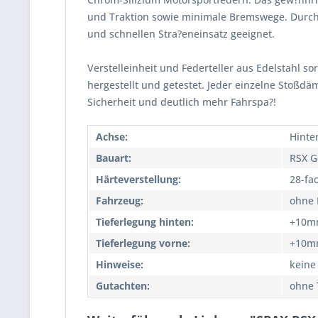
und Traktion sowie minimale Bremswege. Durch
und schnellen Stra?eneinsatz geeignet.
Verstelleinheit und Federteller aus Edelstahl so
hergestellt und getestet. Jeder einzelne Stoßd
Sicherheit und deutlich mehr Fahrspa?!
Achse:
Hinte
Bauart:
RSX G
Härteverstellung:
28-fa
Fahrzeug:
ohne 
Tieferlegung hinten:
+10m
Tieferlegung vorne:
+10m
Hinweise:
keine
Gutachten:
ohne 