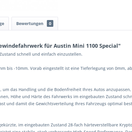
ge
Bewertungen
0
windefahrwerk für Austin Mini 1100 Special"
ustand schnell und einfach einzustellen.
0mm bis -10mm. Vorab eingestellt ist eine Tieferlegung von 0mm, a
, um das Handling und die Bodenfreiheit Ihres Autos anzupassen,
Ihnen, Höhe und Härte des Fahrwerks im eingebauten Zustand schne
st und damit die Gewichtsverteilung Ihres Fahrzeugs optimal bes
gekürzte, im eingebauten Zustand 28-fach härteverstellbare Kryp
istet eine stabile, stark verbesserte High-Speed Performance. Da