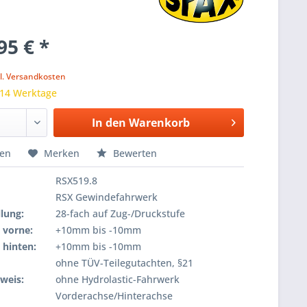
95 € *
k
l. Versandkosten
 14 Werktage
In den
Warenkorb
hen
Merken
Bewerten
RSX519.8
RSX Gewindefahrwerk
lung:
28-fach auf Zug-/Druckstufe
 vorne:
+10mm bis -10mm
 hinten:
+10mm bis -10mm
ohne TÜV-Teilegutachten, §21
weis:
ohne Hydrolastic-Fahrwerk
Vorderachse/Hinterachse