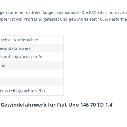
rgen für eine rostfreie, lange Lebensdauer. Die RSX Kits sind nach 
ämpfer ist voll Prüfstand getestet und gew?ñhrleistet 100% Perfor
rachse, Vorderachse
ewindefahrwerk
ch auf Zug-/Druckstufe
5mm
m
TÜV-Teilegutachten, §21
Gewindefahrwerk für Fiat Uno 146 70 TD 1.4"