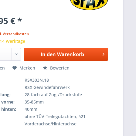
95 € *
k
l. Versandkosten
 14 Werktage
In den
Warenkorb
hen
Merken
Bewerten
RSX303N.18
RSX Gewindefahrwerk
lung:
28-fach auf Zug-/Druckstufe
 vorne:
35-85mm
 hinten:
40mm
ohne TÜV-Teilegutachten, §21
Vorderachse/Hinterachse