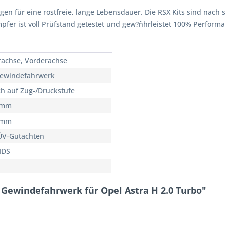
rgen für eine rostfreie, lange Lebensdauer. Die RSX Kits sind nach 
ämpfer ist voll Prüfstand getestet und gew?ñhrleistet 100% Perfor
rachse, Vorderachse
ewindefahrwerk
ch auf Zug-/Druckstufe
5mm
5mm
ÜV-Gutachten
IDS
Gewindefahrwerk für Opel Astra H 2.0 Turbo"