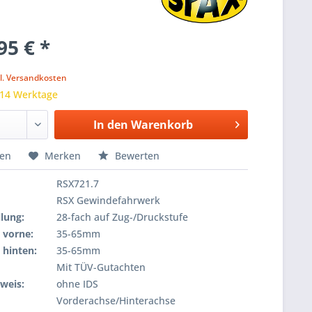
95 € *
k
l. Versandkosten
 14 Werktage
In den
Warenkorb
hen
Merken
Bewerten
RSX721.7
RSX Gewindefahrwerk
lung:
28-fach auf Zug-/Druckstufe
 vorne:
35-65mm
 hinten:
35-65mm
Mit TÜV-Gutachten
weis:
ohne IDS
Vorderachse/Hinterachse