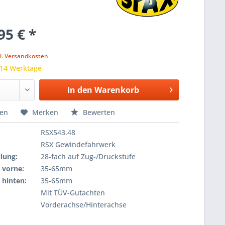
95 € *
k
l. Versandkosten
 14 Werktage
In den
Warenkorb
hen
Merken
Bewerten
RSX543.48
RSX Gewindefahrwerk
lung:
28-fach auf Zug-/Druckstufe
 vorne:
35-65mm
 hinten:
35-65mm
Mit TÜV-Gutachten
Vorderachse/Hinterachse