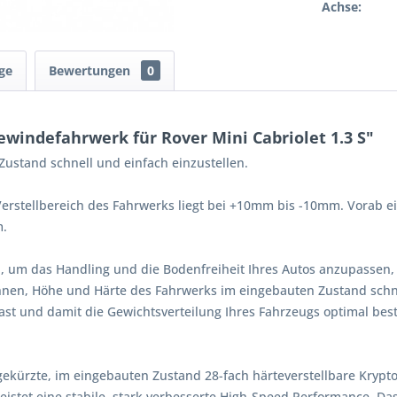
Achse:
ge
Bewertungen
0
windefahrwerk für Rover Mini Cabriolet 1.3 S"
ustand schnell und einfach einzustellen.
erstellbereich des Fahrwerks liegt bei +10mm bis -10mm. Vorab ein
m.
, um das Handling und die Bodenfreiheit Ihres Autos anzupassen,
Ihnen, Höhe und Härte des Fahrwerks im eingebauten Zustand schne
st und damit die Gewichtsverteilung Ihres Fahrzeugs optimal bes
gekürzte, im eingebauten Zustand 28-fach härteverstellbare Kryp
istet eine stabile, stark verbesserte High-Speed Performance. Da