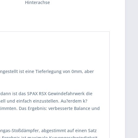
Hinterachse
gestellt ist eine Tieferlegung von 0mm, aber
 dann ist das SPAX RSX Gewindefahrwerk die
ll und einfach einzustellen. Au?erdem k?
timmten. Das Ergebnis: verbesserte Balance und
tongas-Stoßdämpfer, abgestimmt auf einen Satz
s Ergebnis ist maximale Kurvengeschwindigkeit