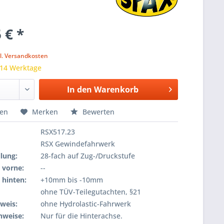
 € *
k
l. Versandkosten
 14 Werktage
In den
Warenkorb
hen
Merken
Bewerten
RSX517.23
RSX Gewindefahrwerk
lung:
28-fach auf Zug-/Druckstufe
 vorne:
--
 hinten:
+10mm bis -10mm
ohne TÜV-Teilegutachten, §21
weis:
ohne Hydrolastic-Fahrwerk
nweise:
Nur für die Hinterachse.