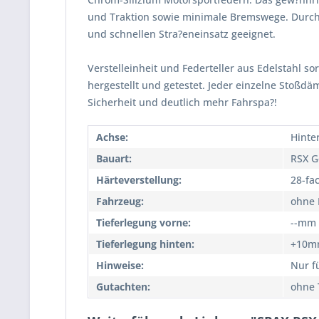
und Traktion sowie minimale Bremswege. Durch
und schnellen Stra?eneinsatz geeignet.
Verstelleinheit und Federteller aus Edelstahl so
hergestellt und getestet. Jeder einzelne Stoßd
Sicherheit und deutlich mehr Fahrspa?!
Achse:
Hinte
Bauart:
RSX G
Härteverstellung:
28-fa
Fahrzeug:
ohne 
Tieferlegung vorne:
--mm
Tieferlegung hinten:
+10m
Hinweise:
Nur f
Gutachten:
ohne 