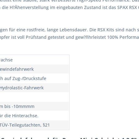
 die H?Âhenverstellung im eingebauten Zustand ist das SPAX RSX
rgen für eine rostfreie, lange Lebensdauer. Die RSX Kits sind nach 
ämpfer ist voll Prüfstand getestet und gew?ñhrleistet 100% Perfor
rachse
ewindefahrwerk
ch auf Zug-/Druckstufe
Hydrolastic-Fahrwerk
m bis -10mmmm
ür die Hinterachse.
TÜV-Teilegutachten, §21