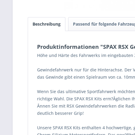
Beschreibung
Passend für folgende Fahrzeu
Produktinformationen "SPAX RSX Ge
Höhe und Härte des Fahrwerks im eingebauten Z
Gewindefahrwerk nur für die Hinterachse. Der V
das Gewinde gibt einen Spielraum von ca. 10m
Wenn Sie das ultimative Sportfahrwerk möchten
richtige Wahl. Die SPAX RSX Kits erm?Âglichen 
Ânnen Sie mit RSX Gewindefahrwerken die Radla
deutlich besserer Grip!
Unsere SPAX RSX Kits enthalten 4 hochwertige, 
Chrom-Silizium Motorsportfedern. Das gew?ñhrle