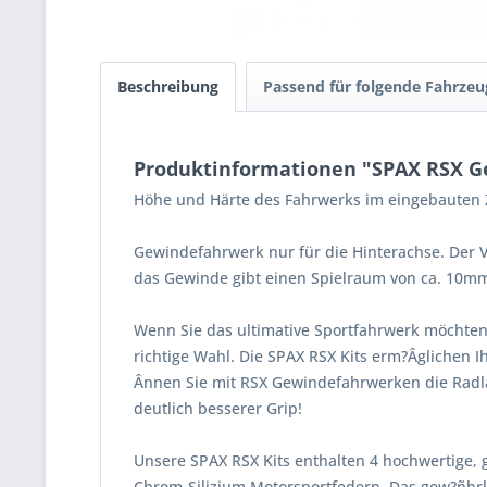
Beschreibung
Passend für folgende Fahrzeu
Produktinformationen "SPAX RSX Ge
Höhe und Härte des Fahrwerks im eingebauten Z
Gewindefahrwerk nur für die Hinterachse. Der V
das Gewinde gibt einen Spielraum von ca. 10m
Wenn Sie das ultimative Sportfahrwerk möchten
richtige Wahl. Die SPAX RSX Kits erm?Âglichen 
Ânnen Sie mit RSX Gewindefahrwerken die Radla
deutlich besserer Grip!
Unsere SPAX RSX Kits enthalten 4 hochwertige, 
Chrom-Silizium Motorsportfedern. Das gew?ñhrle