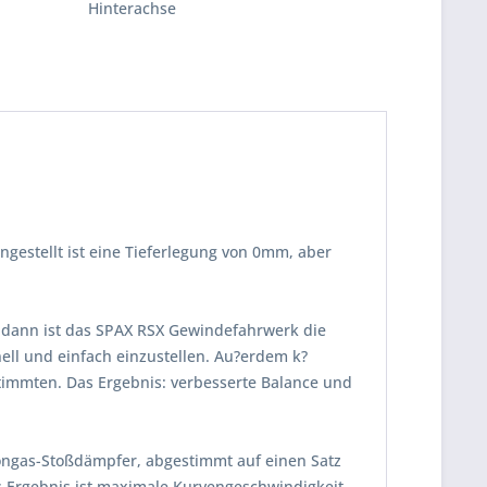
Hinterachse
gestellt ist eine Tieferlegung von 0mm, aber
 dann ist das SPAX RSX Gewindefahrwerk die
ll und einfach einzustellen. Au?erdem k?
timmten. Das Ergebnis: verbesserte Balance und
tongas-Stoßdämpfer, abgestimmt auf einen Satz
s Ergebnis ist maximale Kurvengeschwindigkeit