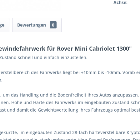
Achse:
ge
Bewertungen
0
windefahrwerk für Rover Mini Cabriolet 1300"
ustand schnell und einfach einzustellen.
erstellbereich des Fahrwerks liegt bei +10mm bis -10mm. Vorab ein
m.
, um das Handling und die Bodenfreiheit Ihres Autos anzupassen,
Ihnen, Höhe und Härte des Fahrwerks im eingebauten Zustand schne
st und damit die Gewichtsverteilung Ihres Fahrzeugs optimal bes
gekürzte, im eingebauten Zustand 28-fach härteverstellbare Kryp
istet eine stabile, stark verbesserte High-Speed Performance. Da