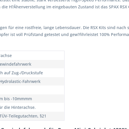
 die H?Âhenverstellung im eingebauten Zustand ist das SPAX RSX
rgen für eine rostfreie, lange Lebensdauer. Die RSX Kits sind nach 
ämpfer ist voll Prüfstand getestet und gew?ñhrleistet 100% Perfor
rachse
ewindefahrwerk
ch auf Zug-/Druckstufe
Hydrolastic-Fahrwerk
m bis -10mmmm
ür die Hinterachse.
TÜV-Teilegutachten, §21