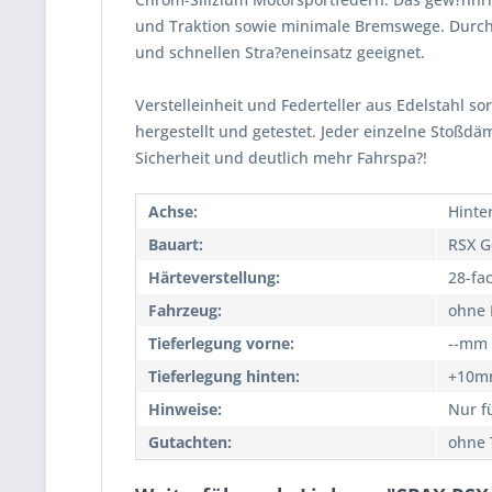
und Traktion sowie minimale Bremswege. Durch
und schnellen Stra?eneinsatz geeignet.
Verstelleinheit und Federteller aus Edelstahl so
hergestellt und getestet. Jeder einzelne Stoßd
Sicherheit und deutlich mehr Fahrspa?!
Achse:
Hinte
Bauart:
RSX G
Härteverstellung:
28-fa
Fahrzeug:
ohne 
Tieferlegung vorne:
--mm
Tieferlegung hinten:
+10m
Hinweise:
Nur f
Gutachten:
ohne 