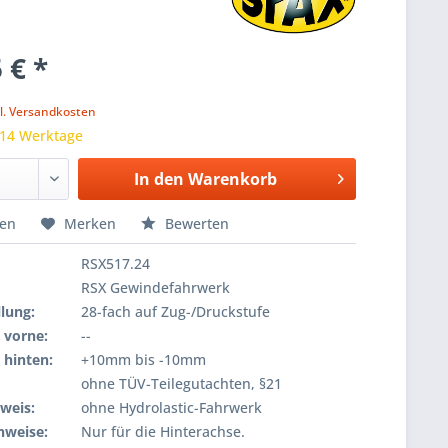
 € *
k
l. Versandkosten
 14 Werktage
In den
Warenkorb
hen
Merken
Bewerten
RSX517.24
RSX Gewindefahrwerk
lung:
28-fach auf Zug-/Druckstufe
 vorne:
--
 hinten:
+10mm bis -10mm
ohne TÜV-Teilegutachten, §21
weis:
ohne Hydrolastic-Fahrwerk
nweise:
Nur für die Hinterachse.