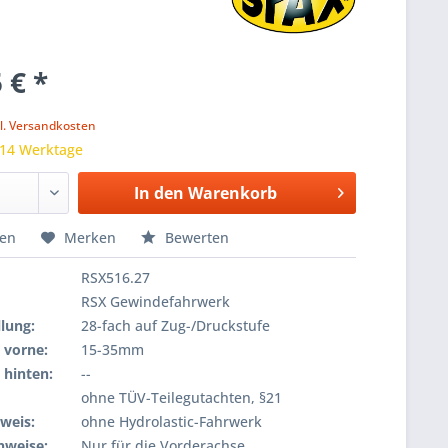
 € *
k
l. Versandkosten
 14 Werktage
In den
Warenkorb
hen
Merken
Bewerten
RSX516.27
RSX Gewindefahrwerk
lung:
28-fach auf Zug-/Druckstufe
 vorne:
15-35mm
 hinten:
--
ohne TÜV-Teilegutachten, §21
weis:
ohne Hydrolastic-Fahrwerk
nweise:
Nur für die Vorderachse.