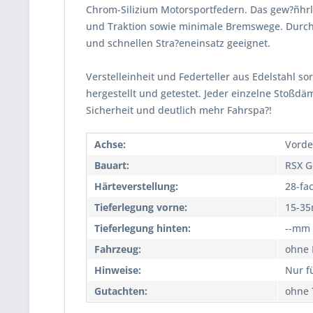
Chrom-Silizium Motorsportfedern. Das gew?ñhrle
und Traktion sowie minimale Bremswege. Durch
und schnellen Stra?eneinsatz geeignet.
Verstelleinheit und Federteller aus Edelstahl so
hergestellt und getestet. Jeder einzelne Stoßd
Sicherheit und deutlich mehr Fahrspa?!
Achse:
Vorde
Bauart:
RSX G
Härteverstellung:
28-fa
Tieferlegung vorne:
15-3
Tieferlegung hinten:
--mm
Fahrzeug:
ohne 
Hinweise:
Nur f
Gutachten:
ohne 