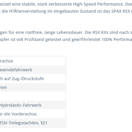
istet eine stabile, stark verbesserte High-Speed Performance. Da
 die H?Âhenverstellung im eingebauten Zustand ist das SPAX RSX
rgen für eine rostfreie, lange Lebensdauer. Die RSX Kits sind nach 
ämpfer ist voll Prüfstand getestet und gew?ñhrleistet 100% Perfor
rachse
ewindefahrwerk
ch auf Zug-/Druckstufe
5mm
Hydrolastic-Fahrwerk
ür die Vorderachse.
TÜV-Teilegutachten, §21