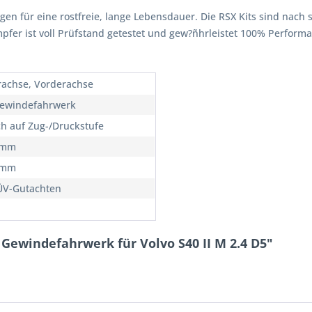
rgen für eine rostfreie, lange Lebensdauer. Die RSX Kits sind nach 
ämpfer ist voll Prüfstand getestet und gew?ñhrleistet 100% Perfor
rachse, Vorderachse
ewindefahrwerk
ch auf Zug-/Druckstufe
5mm
5mm
ÜV-Gutachten
Gewindefahrwerk für Volvo S40 II M 2.4 D5"