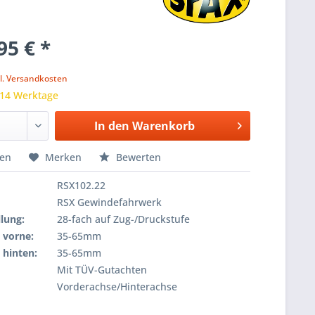
95 € *
k
l. Versandkosten
 14 Werktage
In den
Warenkorb
hen
Merken
Bewerten
RSX102.22
RSX Gewindefahrwerk
lung:
28-fach auf Zug-/Druckstufe
 vorne:
35-65mm
 hinten:
35-65mm
Mit TÜV-Gutachten
Vorderachse/Hinterachse