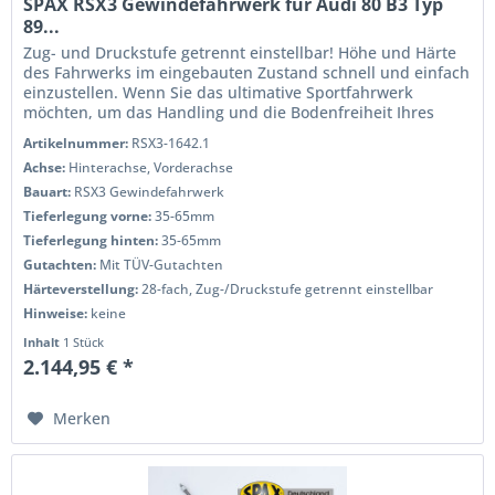
SPAX RSX3 Gewindefahrwerk für Audi 80 B3 Typ
89...
Zug- und Druckstufe getrennt einstellbar! Höhe und Härte
des Fahrwerks im eingebauten Zustand schnell und einfach
einzustellen. Wenn Sie das ultimative Sportfahrwerk
möchten, um das Handling und die Bodenfreiheit Ihres
Autos anzupassen,...
Artikelnummer:
RSX3-1642.1
Achse:
Hinterachse, Vorderachse
Bauart:
RSX3 Gewindefahrwerk
Tieferlegung vorne:
35-65mm
Tieferlegung hinten:
35-65mm
Gutachten:
Mit TÜV-Gutachten
Härteverstellung:
28-fach, Zug-/Druckstufe getrennt einstellbar
Hinweise:
keine
Inhalt
1 Stück
2.144,95 € *
Merken