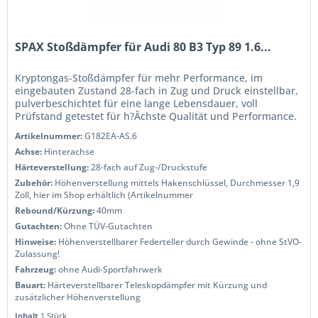
SPAX Stoßdämpfer für Audi 80 B3 Typ 89 1.6...
Kryptongas-Stoßdämpfer für mehr Performance, im
eingebauten Zustand 28-fach in Zug und Druck einstellbar,
pulverbeschichtet für eine lange Lebensdauer, voll
Prüfstand getestet für h?Âchste Qualität und Performance.
Wenn Sie das Handling...
Artikelnummer:
G182EA-AS.6
Achse:
Hinterachse
Härteverstellung:
28-fach auf Zug-/Druckstufe
Zubehör:
Höhenverstellung mittels Hakenschlüssel, Durchmesser 1,9
Zoll, hier im Shop erhältlich (Artikelnummer
Rebound/Kürzung:
40mm
Gutachten:
Ohne TÜV-Gutachten
Hinweise:
Höhenverstellbarer Federteller durch Gewinde - ohne StVO-
Zulassung!
Fahrzeug:
ohne Audi-Sportfahrwerk
Bauart:
Härteverstellbarer Teleskopdämpfer mit Kürzung und
zusätzlicher Höhenverstellung
Inhalt
1 Stück