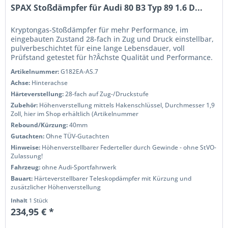
SPAX Stoßdämpfer für Audi 80 B3 Typ 89 1.6 D...
Kryptongas-Stoßdämpfer für mehr Performance, im
eingebauten Zustand 28-fach in Zug und Druck einstellbar,
pulverbeschichtet für eine lange Lebensdauer, voll
Prüfstand getestet für h?Âchste Qualität und Performance.
Wenn Sie das Handling...
Artikelnummer:
G182EA-AS.7
Achse:
Hinterachse
Härteverstellung:
28-fach auf Zug-/Druckstufe
Zubehör:
Höhenverstellung mittels Hakenschlüssel, Durchmesser 1,9
Zoll, hier im Shop erhältlich (Artikelnummer
Rebound/Kürzung:
40mm
Gutachten:
Ohne TÜV-Gutachten
Hinweise:
Höhenverstellbarer Federteller durch Gewinde - ohne StVO-
Zulassung!
Fahrzeug:
ohne Audi-Sportfahrwerk
Bauart:
Härteverstellbarer Teleskopdämpfer mit Kürzung und
zusätzlicher Höhenverstellung
Inhalt
1 Stück
234,95 € *