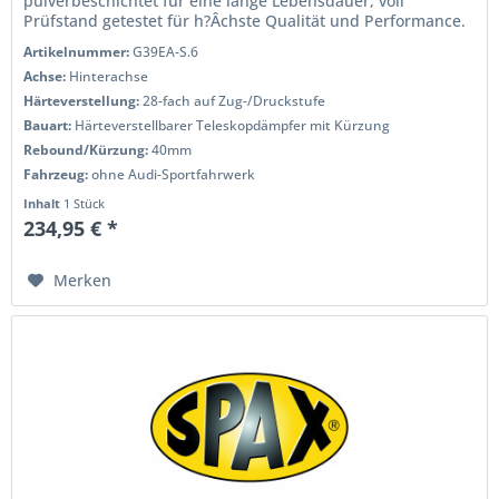
pulverbeschichtet für eine lange Lebensdauer, voll
Prüfstand getestet für h?Âchste Qualität und Performance.
Wenn Sie das Handling...
Artikelnummer:
G39EA-S.6
Achse:
Hinterachse
Härteverstellung:
28-fach auf Zug-/Druckstufe
Bauart:
Härteverstellbarer Teleskopdämpfer mit Kürzung
Rebound/Kürzung:
40mm
Fahrzeug:
ohne Audi-Sportfahrwerk
Inhalt
1 Stück
234,95 € *
Merken