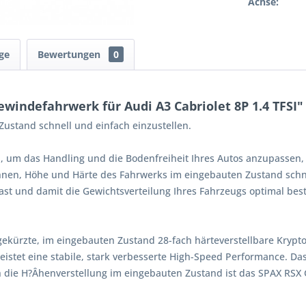
Achse:
ge
Bewertungen
0
indefahrwerk für Audi A3 Cabriolet 8P 1.4 TFSI"
ustand schnell und einfach einzustellen.
, um das Handling und die Bodenfreiheit Ihres Autos anzupassen,
Ihnen, Höhe und Härte des Fahrwerks im eingebauten Zustand schne
st und damit die Gewichtsverteilung Ihres Fahrzeugs optimal bes
gekürzte, im eingebauten Zustand 28-fach härteverstellbare Kryp
istet eine stabile, stark verbesserte High-Speed Performance. Da
 die H?Âhenverstellung im eingebauten Zustand ist das SPAX RSX