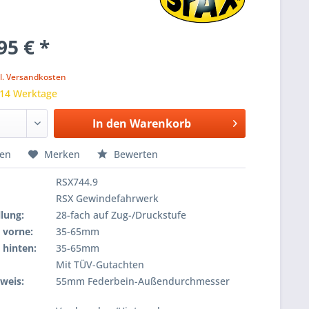
95 € *
k
l. Versandkosten
 14 Werktage
In den
Warenkorb
hen
Merken
Bewerten
RSX744.9
RSX Gewindefahrwerk
lung:
28-fach auf Zug-/Druckstufe
 vorne:
35-65mm
 hinten:
35-65mm
Mit TÜV-Gutachten
weis:
55mm Federbein-Außendurchmesser
e