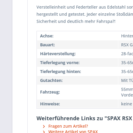
Verstelleinheit und Federteller aus Edelstahl so
hergestellt und getestet. Jeder einzelne Stoßd
Sicherheit und deutlich mehr Fahrspa?!
Achse:
Hinte
Bauart:
RSX G
Härteverstellung:
28-fa
Tieferlegung vorne:
35-6
Tieferlegung hinten:
35-6
Gutachten:
Mit T
55mm
Fahrzeug:
Vorde
Hinweise:
keine
Weiterführende Links zu "SPAX RSX 
Fragen zum Artikel?
Weitere Artikel von SPAX