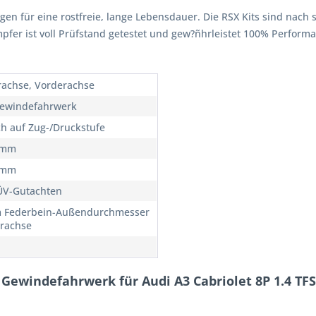
rgen für eine rostfreie, lange Lebensdauer. Die RSX Kits sind nach 
ämpfer ist voll Prüfstand getestet und gew?ñhrleistet 100% Perfor
rachse, Vorderachse
ewindefahrwerk
ch auf Zug-/Druckstufe
5mm
5mm
ÜV-Gutachten
 Federbein-Außendurchmesser
rachse
Gewindefahrwerk für Audi A3 Cabriolet 8P 1.4 TFS