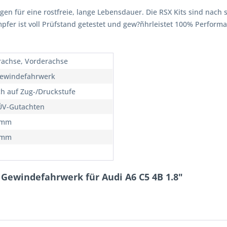
rgen für eine rostfreie, lange Lebensdauer. Die RSX Kits sind nach 
ämpfer ist voll Prüfstand getestet und gew?ñhrleistet 100% Perfor
rachse, Vorderachse
ewindefahrwerk
ch auf Zug-/Druckstufe
ÜV-Gutachten
5mm
5mm
Gewindefahrwerk für Audi A6 C5 4B 1.8"