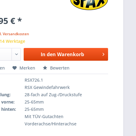
95 € *
k
l. Versandkosten
 14 Werktage
In den
Warenkorb
hen
Merken
Bewerten
RSX726.1
RSX Gewindefahrwerk
lung:
28-fach auf Zug-/Druckstufe
 vorne:
25-65mm
 hinten:
25-65mm
Mit TÜV-Gutachten
Vorderachse/Hinterachse