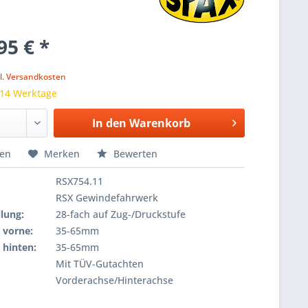
95 € *
k
l. Versandkosten
 14 Werktage
In den
Warenkorb
hen
Merken
Bewerten
RSX754.11
RSX Gewindefahrwerk
lung:
28-fach auf Zug-/Druckstufe
 vorne:
35-65mm
 hinten:
35-65mm
Mit TÜV-Gutachten
Vorderachse/Hinterachse