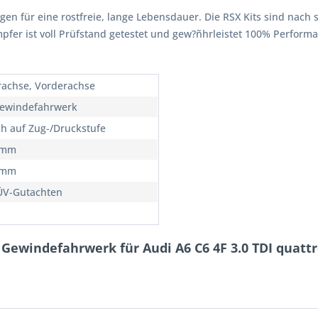
rgen für eine rostfreie, lange Lebensdauer. Die RSX Kits sind nach 
ämpfer ist voll Prüfstand getestet und gew?ñhrleistet 100% Perfor
rachse, Vorderachse
ewindefahrwerk
ch auf Zug-/Druckstufe
5mm
5mm
ÜV-Gutachten
Gewindefahrwerk für Audi A6 C6 4F 3.0 TDI quatt