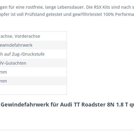
rgen für eine rostfreie, lange Lebensdauer. Die RSX Kits sind nach 
ämpfer ist voll Prüfstand getestet und gew?ñhrleistet 100% Perfor
rachse, Vorderachse
ewindefahrwerk
ch auf Zug-/Druckstufe
ÜV-Gutachten
5mm
5mm
Gewindefahrwerk für Audi TT Roadster 8N 1.8 T q