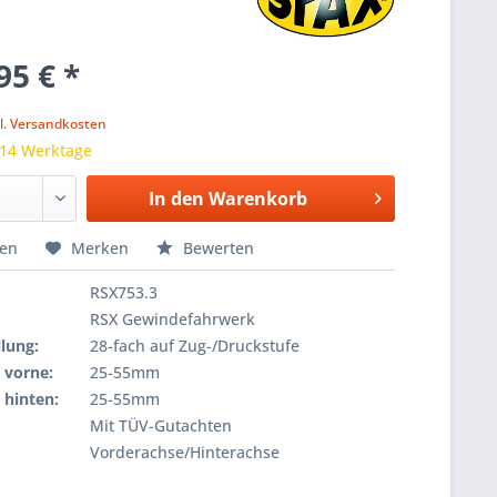
95 € *
k
l. Versandkosten
 14 Werktage
In den
Warenkorb
hen
Merken
Bewerten
RSX753.3
RSX Gewindefahrwerk
lung:
28-fach auf Zug-/Druckstufe
 vorne:
25-55mm
 hinten:
25-55mm
Mit TÜV-Gutachten
Vorderachse/Hinterachse