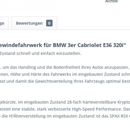
Achse:
ge
Bewertungen
0
windefahrwerk für BMW 3er Cabriolet E36 320i"
ustand schnell und einfach einzustellen.
, um das Handling und die Bodenfreiheit Ihres Autos anzupassen,
Ihnen, Höhe und Härte des Fahrwerks im eingebauten Zustand schne
st und damit die Gewichtsverteilung Ihres Fahrzeugs optimal bes
gekürzte, im eingebauten Zustand 28-fach härteverstellbare Kryp
istet eine stabile, stark verbesserte High-Speed Performance. Da
 die H?Âhenverstellung im eingebauten Zustand ist das SPAX RSX