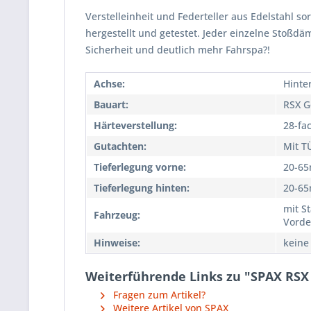
Verstelleinheit und Federteller aus Edelstahl so
hergestellt und getestet. Jeder einzelne Stoßd
Sicherheit und deutlich mehr Fahrspa?!
Achse:
Hinte
Bauart:
RSX G
Härteverstellung:
28-fa
Gutachten:
Mit T
Tieferlegung vorne:
20-6
Tieferlegung hinten:
20-6
mit S
Fahrzeug:
Vorde
Hinweise:
keine
Weiterführende Links zu "SPAX RSX
Fragen zum Artikel?
Weitere Artikel von SPAX