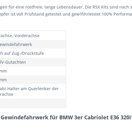
rgen für eine rostfreie, lange Lebensdauer. Die RSX Kits sind nach 
ämpfer ist voll Prüfstand getestet und gew?ñhrleistet 100% Perfor
rachse, Vorderachse
ewindefahrwerk
ch auf Zug-/Druckstufe
ÜV-Gutachten
5mm
5mm
tabi-Halter am Querlenker der
rachse
 Gewindefahrwerk für BMW 3er Cabriolet E36 320i