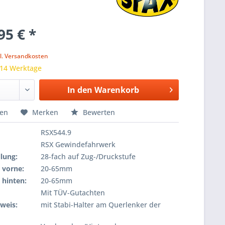
95 € *
k
l. Versandkosten
 14 Werktage
In den
Warenkorb
hen
Merken
Bewerten
RSX544.9
RSX Gewindefahrwerk
lung:
28-fach auf Zug-/Druckstufe
 vorne:
20-65mm
 hinten:
20-65mm
Mit TÜV-Gutachten
weis:
mit Stabi-Halter am Querlenker der
e