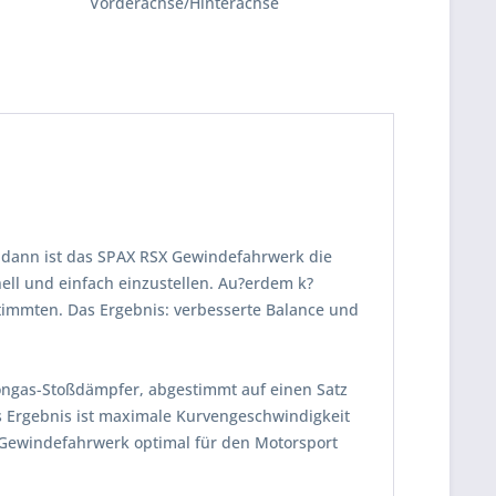
Vorderachse/Hinterachse
 dann ist das SPAX RSX Gewindefahrwerk die
ll und einfach einzustellen. Au?erdem k?
timmten. Das Ergebnis: verbesserte Balance und
tongas-Stoßdämpfer, abgestimmt auf einen Satz
s Ergebnis ist maximale Kurvengeschwindigkeit
 Gewindefahrwerk optimal für den Motorsport