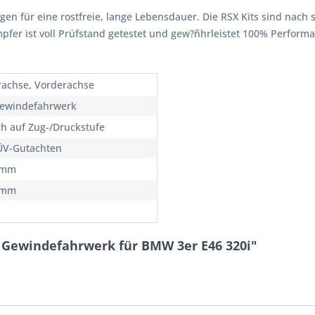
rgen für eine rostfreie, lange Lebensdauer. Die RSX Kits sind nach 
ämpfer ist voll Prüfstand getestet und gew?ñhrleistet 100% Perfor
rachse, Vorderachse
ewindefahrwerk
ch auf Zug-/Druckstufe
ÜV-Gutachten
0mm
0mm
 Gewindefahrwerk für BMW 3er E46 320i"