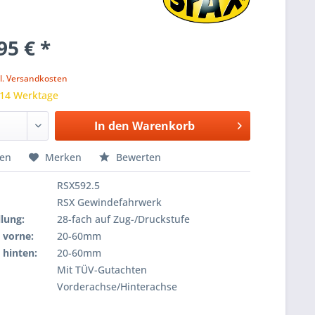
95 € *
k
l. Versandkosten
 14 Werktage
In den
Warenkorb
hen
Merken
Bewerten
RSX592.5
RSX Gewindefahrwerk
lung:
28-fach auf Zug-/Druckstufe
 vorne:
20-60mm
 hinten:
20-60mm
Mit TÜV-Gutachten
Vorderachse/Hinterachse