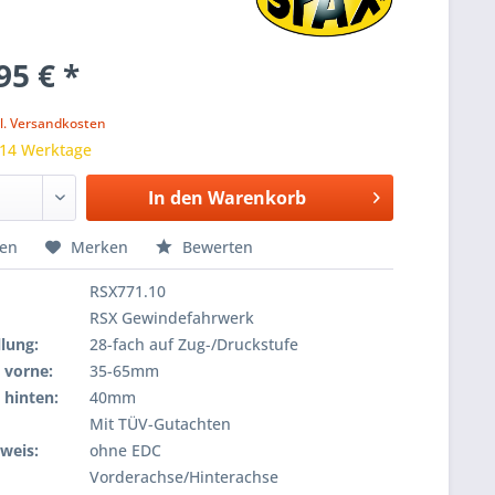
95 € *
k
l. Versandkosten
 14 Werktage
In den
Warenkorb
hen
Merken
Bewerten
RSX771.10
RSX Gewindefahrwerk
lung:
28-fach auf Zug-/Druckstufe
 vorne:
35-65mm
 hinten:
40mm
Mit TÜV-Gutachten
weis:
ohne EDC
Vorderachse/Hinterachse