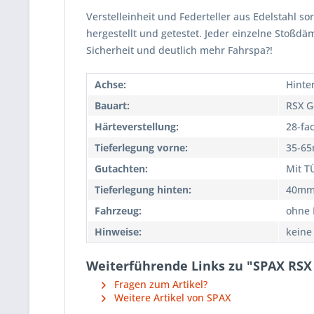
Verstelleinheit und Federteller aus Edelstahl so
hergestellt und getestet. Jeder einzelne Stoßd
Sicherheit und deutlich mehr Fahrspa?!
Achse:
Hinte
Bauart:
RSX G
Härteverstellung:
28-fa
Tieferlegung vorne:
35-6
Gutachten:
Mit T
Tieferlegung hinten:
40m
Fahrzeug:
ohne
Hinweise:
keine
Weiterführende Links zu "SPAX RSX
Fragen zum Artikel?
Weitere Artikel von SPAX