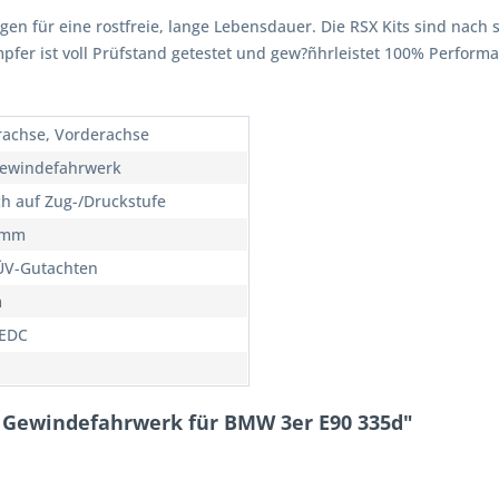
rgen für eine rostfreie, lange Lebensdauer. Die RSX Kits sind nach 
ämpfer ist voll Prüfstand getestet und gew?ñhrleistet 100% Perfor
rachse, Vorderachse
ewindefahrwerk
ch auf Zug-/Druckstufe
5mm
ÜV-Gutachten
m
 EDC
 Gewindefahrwerk für BMW 3er E90 335d"