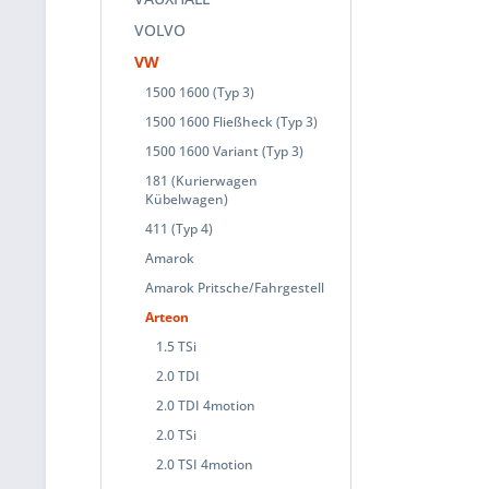
VOLVO
VW
1500 1600 (Typ 3)
1500 1600 Fließheck (Typ 3)
1500 1600 Variant (Typ 3)
181 (Kurierwagen
Kübelwagen)
411 (Typ 4)
Amarok
Amarok Pritsche/Fahrgestell
Arteon
1.5 TSi
2.0 TDI
2.0 TDI 4motion
2.0 TSi
2.0 TSI 4motion