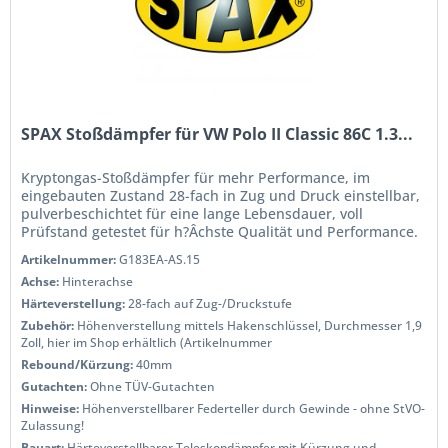
SPAX Stoßdämpfer für VW Polo II Classic 86C 1.3...
Kryptongas-Stoßdämpfer für mehr Performance, im
eingebauten Zustand 28-fach in Zug und Druck einstellbar,
pulverbeschichtet für eine lange Lebensdauer, voll
Prüfstand getestet für h?Âchste Qualität und Performance.
Wenn Sie das Handling...
Artikelnummer:
G183EA-AS.15
Achse:
Hinterachse
Härteverstellung:
28-fach auf Zug-/Druckstufe
Zubehör:
Höhenverstellung mittels Hakenschlüssel, Durchmesser 1,9
Zoll, hier im Shop erhältlich (Artikelnummer
Rebound/Kürzung:
40mm
Gutachten:
Ohne TÜV-Gutachten
Hinweise:
Höhenverstellbarer Federteller durch Gewinde - ohne StVO-
Zulassung!
Bauart:
Härteverstellbarer Teleskopdämpfer mit Kürzung und