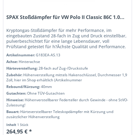
SPAX Stoßdämpfer für VW Polo II Classic 86C 1.0...
Kryptongas-Stoßdämpfer für mehr Performance, im
eingebauten Zustand 28-fach in Zug und Druck einstellbar,
pulverbeschichtet für eine lange Lebensdauer, voll
Prüfstand getestet für h?Âchste Qualität und Performance.
Wenn Sie das Handling...
Artikelnummer:
G183EA-AS.13
Achse:
Hinterachse
Härteverstellung:
28-fach auf Zug-/Druckstufe
Zubehör:
Höhenverstellung mittels Hakenschlüssel, Durchmesser 1,9
Zoll, hier im Shop erhältlich (Artikelnummer
Rebound/Kürzung:
40mm
Gutachten:
Ohne TÜV-Gutachten
Hinweise:
Höhenverstellbarer Federteller durch Gewinde - ohne StVO-
Zulassung!
Bauart:
Härteverstellbarer Teleskopdämpfer mit Kürzung und
zusätzlicher Höhenverstellung
Inhalt
1 Stück
264,95 € *