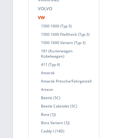
VOLVO
VW
1500 1600 (Typ 3)
1500 1600 Fließheck (Typ 3)
1500 1600 Variant (Typ 3)
181 (Kurierwagen
Kübelwagen)
411 (Typ 4)
Amarok
Amarok Pritsche/Fahrgestell
Arteon
Beetle (5C)
Beetle Cabriolet (5C)
Bora (1J)
Bora Variant (1J)
Caddy I (14D)