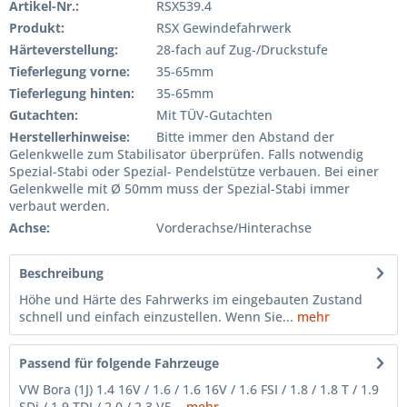
Artikel-Nr.:
RSX539.4
Produkt:
RSX Gewindefahrwerk
Härteverstellung:
28-fach auf Zug-/Druckstufe
Tieferlegung vorne:
35-65mm
Tieferlegung hinten:
35-65mm
Gutachten:
Mit TÜV-Gutachten
Herstellerhinweise:
Bitte immer den Abstand der
Gelenkwelle zum Stabilisator überprüfen. Falls notwendig
Spezial-Stabi oder Spezial- Pendelstütze verbauen. Bei einer
Gelenkwelle mit Ø 50mm muss der Spezial-Stabi immer
verbaut werden.
Achse:
Vorderachse/Hinterachse
Beschreibung
Höhe und Härte des Fahrwerks im eingebauten Zustand
schnell und einfach einzustellen. Wenn Sie...
mehr
Passend für folgende Fahrzeuge
VW Bora (1J) 1.4 16V / 1.6 / 1.6 16V / 1.6 FSI / 1.8 / 1.8 T / 1.9
SDi / 1.9 TDI / 2.0 / 2.3 V5...
mehr