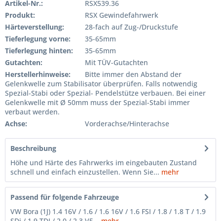
Artikel-Nr.:
RSX539.36
Produkt:
RSX Gewindefahrwerk
Härteverstellung:
28-fach auf Zug-/Druckstufe
Tieferlegung vorne:
35-65mm
Tieferlegung hinten:
35-65mm
Gutachten:
Mit TÜV-Gutachten
Herstellerhinweise:
Bitte immer den Abstand der
Gelenkwelle zum Stabilisator überprüfen. Falls notwendig
Spezial-Stabi oder Spezial- Pendelstütze verbauen. Bei einer
Gelenkwelle mit Ø 50mm muss der Spezial-Stabi immer
verbaut werden.
Achse:
Vorderachse/Hinterachse
Beschreibung
Höhe und Härte des Fahrwerks im eingebauten Zustand
schnell und einfach einzustellen. Wenn Sie...
mehr
Passend für folgende Fahrzeuge
VW Bora (1J) 1.4 16V / 1.6 / 1.6 16V / 1.6 FSI / 1.8 / 1.8 T / 1.9
SDi / 1.9 TDI / 2.0 / 2.3 V5...
mehr